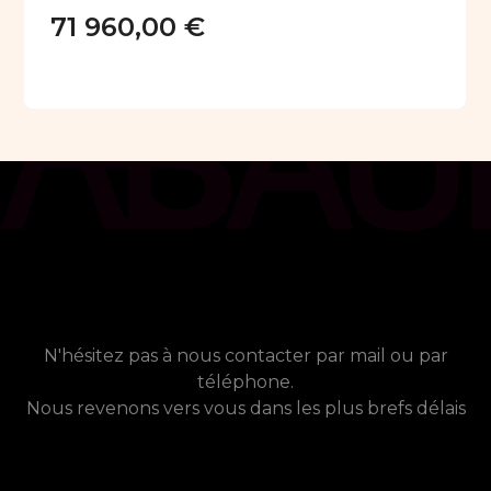
71 960,00 €
chat_bubble
Contact
Vous avez besoin de plus
d'informations ?
N'hésitez pas à nous contacter par mail ou par
téléphone.
Nous revenons vers vous dans les plus brefs délais