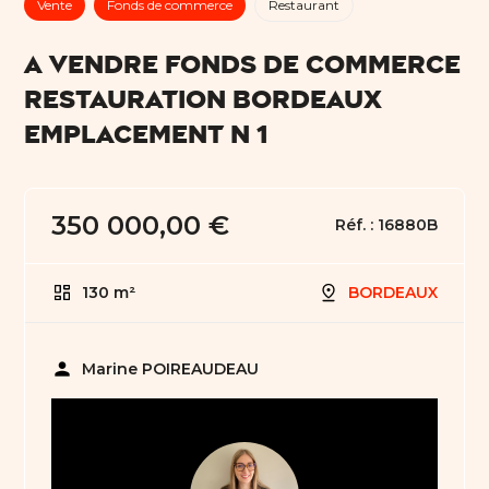
Vente
Fonds de commerce
Restaurant
A VENDRE FONDS DE COMMERCE
RESTAURATION BORDEAUX
EMPLACEMENT N 1
350 000,00 €
Réf. :
16880B
130 m²
BORDEAUX
person
Marine POIREAUDEAU