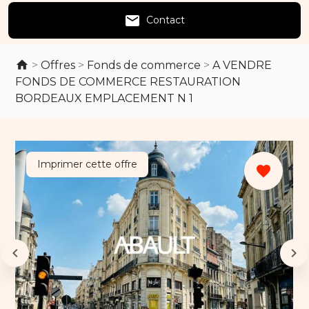
email
Contact
>
Offres
>
Fonds de commerce
>
A VENDRE
FONDS DE COMMERCE RESTAURATION
BORDEAUX EMPLACEMENT N 1
Imprimer cette offre
favorite