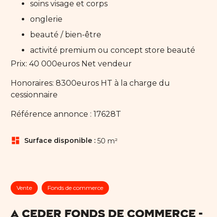
soins visage et corps
onglerie
beauté / bien-être
activité premium ou concept store beauté
Prix: 40 000euros Net vendeur
Honoraires: 8300euros HT à la charge du
cessionnaire
Référence annonce : 17628T
dashboard
Surface disponible :
50 m²
Vente
Fonds de commerce
A CEDER FONDS DE COMMERCE -