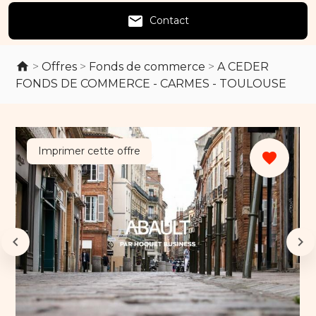
email
Contact
>
Offres
>
Fonds de commerce
>
A CEDER
FONDS DE COMMERCE - CARMES - TOULOUSE
Imprimer cette offre
favorite