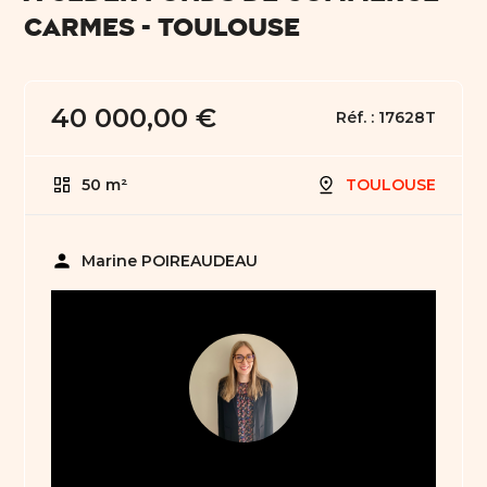
CARMES - TOULOUSE
40 000,00 €
Réf. :
17628T
50 m²
TOULOUSE
person
Marine POIREAUDEAU
05 61 21 75 40