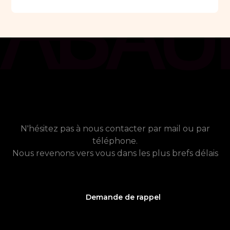
chat_bubble
Contact
Vous avez besoin de plus
d'informations ?
N'hésitez pas à nous contacter par mail ou par
téléphone.
Nous revenons vers vous dans les plus brefs délais
Demande de rappel