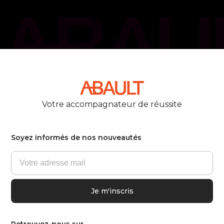
phone_callback
05 61 21 75 40
Votre accompagnateur de réussite
Soyez informés de nos nouveautés