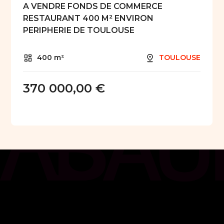
A VENDRE FONDS DE COMMERCE
RESTAURANT 400 M² ENVIRON
PERIPHERIE DE TOULOUSE
400 m²
TOULOUSE
370 000,00 €
chat_bubble
Contact
Vous avez besoin de plus
d'informations ?