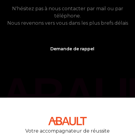
N'hésitez pas à nous contacter par mail ou par
téléphone.
Nous revenons vers vous dans les plus brefs délais
Demande de rappel
phone_callback
05 61 21 75 40
Votre accompagnateur de réussite