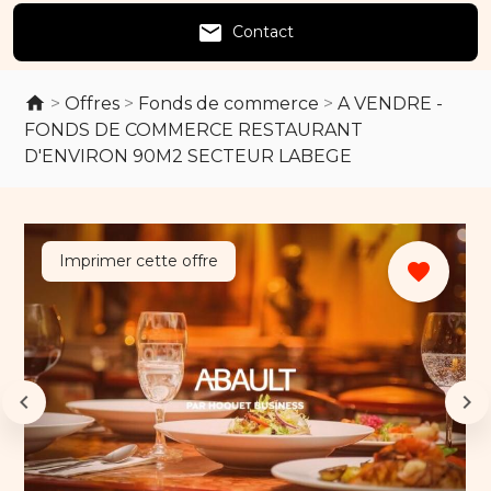
email
Contact
>
Offres
>
Fonds de commerce
>
A VENDRE -
FONDS DE COMMERCE RESTAURANT
D'ENVIRON 90M2 SECTEUR LABEGE
Imprimer cette offre
favorite