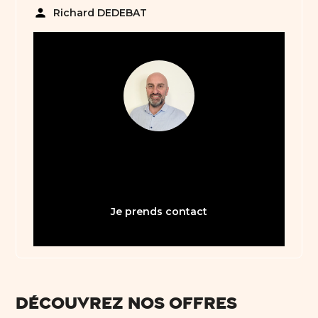
person
Richard DEDEBAT
05 61 21 75 40
bienvenue31@abault.com
Je prends contact
Découvrez nos offres