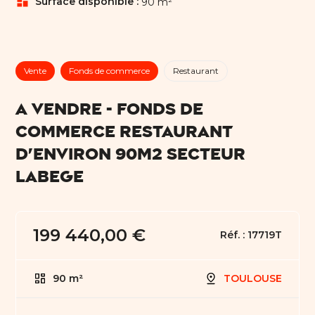
dashboard
Surface disponible :
90 m²
Vente
Fonds de commerce
Restaurant
A VENDRE - FONDS DE
COMMERCE RESTAURANT
D'ENVIRON 90M2 SECTEUR
LABEGE
199 440,00 €
Réf. :
17719T
90 m²
TOULOUSE