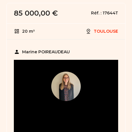
85 000,00 €
Réf. :
17644T
20 m²
TOULOUSE
person
Marine POIREAUDEAU
05 61 21 75 40
bienvenue31@abault.com