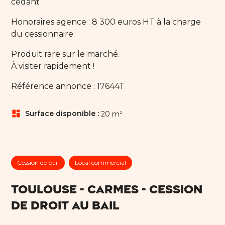
cédant
Honoraires agence : 8 300 euros HT à la charge
du cessionnaire
Produit rare sur le marché.
À visiter rapidement !
Référence annonce : 17644T
dashboard
Surface disponible :
20 m²
Cession de bail
Local commercial
TOULOUSE - CARMES - CESSION
DE DROIT AU BAIL