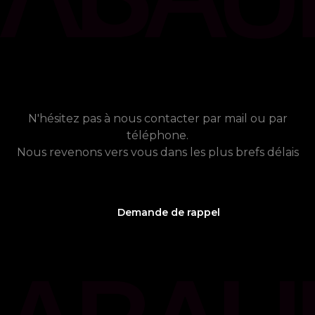
chat_bubble
Contact
Vous avez besoin de plus
d'informations ?
N'hésitez pas à nous contacter par mail ou par
téléphone.
Nous revenons vers vous dans les plus brefs délais
Demande de rappel
phone_callback
05 61 21 75 40