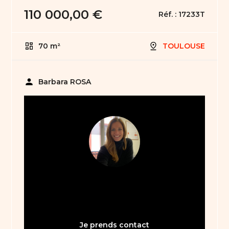
110 000,00 €
Réf. :
17233T
70 m²
TOULOUSE
person
Barbara ROSA
05 61 21 75 40
bienvenue31@abault.com
Je prends contact