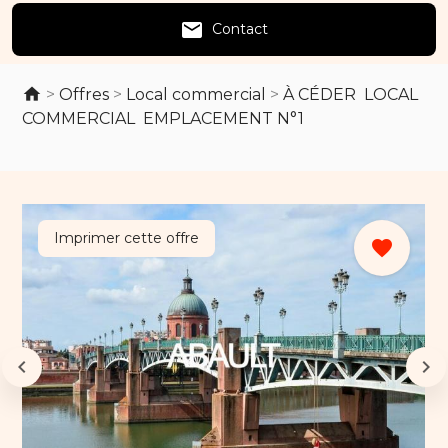
email
Contact
>
Offres
>
Local commercial
>
À CÉDER  LOCAL
COMMERCIAL  EMPLACEMENT N°1
Imprimer cette offre
favorite