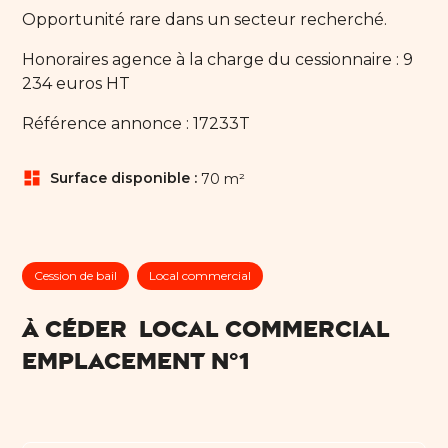
Opportunité rare dans un secteur recherché.
Honoraires agence à la charge du cessionnaire : 9
234 euros HT
Référence annonce : 17233T
dashboard
Surface disponible :
70 m²
Cession de bail
Local commercial
À CÉDER  LOCAL COMMERCIAL 
EMPLACEMENT N°1