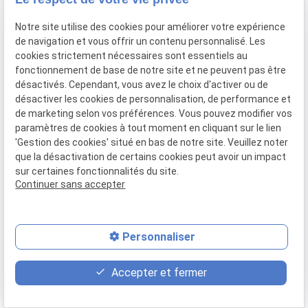
Notre site utilise des cookies pour améliorer votre expérience
Instagram
de navigation et vous offrir un contenu personnalisé. Les
cookies strictement nécessaires sont essentiels au
Youtube
fonctionnement de base de notre site et ne peuvent pas être
désactivés. Cependant, vous avez le choix d'activer ou de
désactiver les cookies de personnalisation, de performance et
de marketing selon vos préférences. Vous pouvez modifier vos
Toulouse
paramètres de cookies à tout moment en cliquant sur le lien
3 Rue d'Alsace Lorraine
'Gestion des cookies' situé en bas de notre site. Veuillez noter
31000 Toulouse
que la désactivation de certains cookies peut avoir un impact
sur certaines fonctionnalités du site.
05 61 21 75 40
Continuer sans accepter
Personnaliser
Bordeaux
102 Cr d'Alsace-et-Lorraine
Accepter et fermer
33000 Bordeaux
05 56 30 92 86