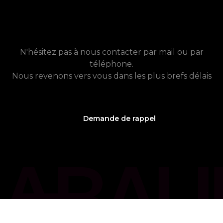
chat_bubble
Contact
Vous avez besoin de plus
d'informations ?
N'hésitez pas à nous contacter par mail ou par
téléphone.
Nous revenons vers vous dans les plus brefs délais
Demande de rappel
phone_callback
05 61 21 75 40