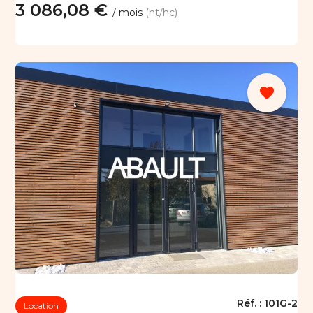
3 086,08 €
/ mois
(ht/hc)
favorite
Réf. :
101G-2
Location