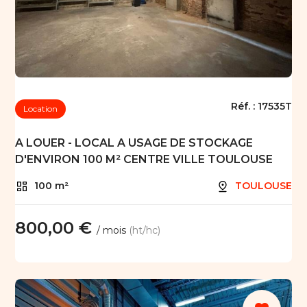
Réf. :
17535T
Location
A LOUER - LOCAL A USAGE DE STOCKAGE
D'ENVIRON 100 M² CENTRE VILLE TOULOUSE
100 m²
TOULOUSE
800,00 €
/ mois
(ht/hc)