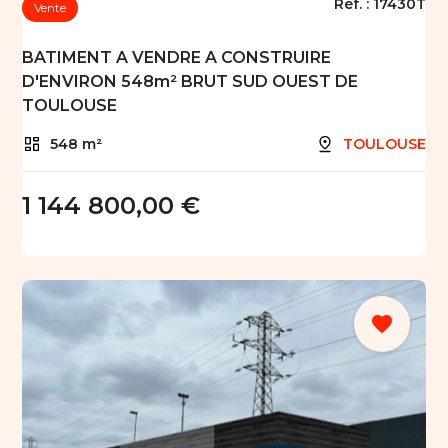
Réf. :
17430T
Vente
BATIMENT A VENDRE A CONSTRUIRE
D'ENVIRON 548m² BRUT SUD OUEST DE
TOULOUSE
548 m²
TOULOUSE
1 144 800,00 €
favorite