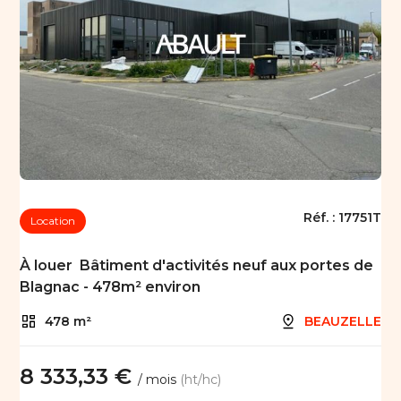
Réf. :
17751T
Location
À louer  Bâtiment d'activités neuf aux portes de
Blagnac - 478m² environ
478 m²
BEAUZELLE
8 333,33 €
/ mois
(ht/hc)