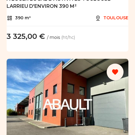
LARRIEU D'ENVIRON 390 M²
390 m²
TOULOUSE
3 325,00 €
/ mois
(ht/hc)
favorite