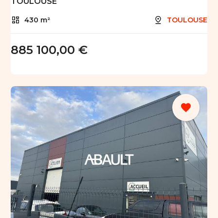
TOULOUSE
430 m²
TOULOUSE
885 100,00 €
favorite