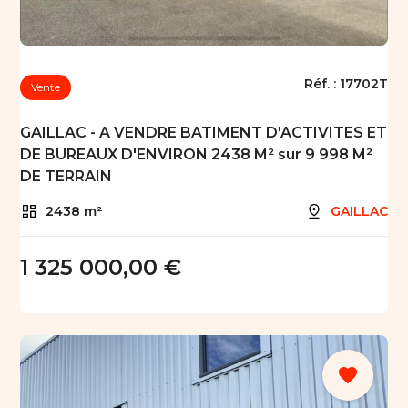
Réf. :
17702T
Vente
GAILLAC - A VENDRE BATIMENT D'ACTIVITES ET
DE BUREAUX D'ENVIRON 2438 M² sur 9 998 M²
DE TERRAIN
2438 m²
GAILLAC
1 325 000,00 €
favorite