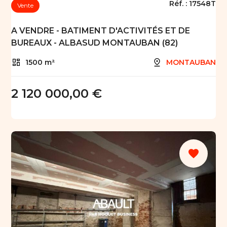
Réf. :
17548T
Vente
A VENDRE - BATIMENT D'ACTIVITÉS ET DE
BUREAUX - ALBASUD MONTAUBAN (82)
1500 m²
MONTAUBAN
2 120 000,00 €
favorite