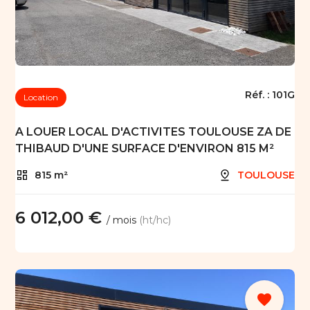
Réf. :
101G
Location
A LOUER LOCAL D'ACTIVITES TOULOUSE ZA DE
THIBAUD D'UNE SURFACE D'ENVIRON 815 M²
815 m²
TOULOUSE
6 012,00 €
/ mois
(ht/hc)
favorite