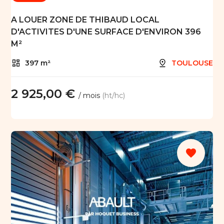
A LOUER ZONE DE THIBAUD LOCAL
D'ACTIVITES D'UNE SURFACE D'ENVIRON 396
M²
397 m²
TOULOUSE
2 925,00 €
/ mois
(ht/hc)
favorite