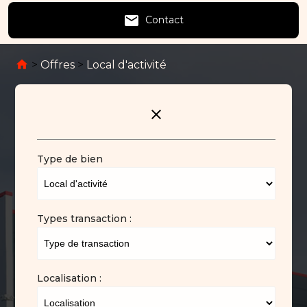
email
Contact
>
Offres
>
Local d'activité
close
Type de bien
Types transaction :
Localisation :