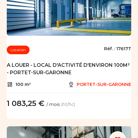
Réf. :
17617T
Location
A LOUER - LOCAL D'ACTIVITÉ D'ENVIRON 100M²
- PORTET-SUR-GARONNE
100 m²
PORTET-SUR-GARONNE
1 083,25 €
/ mois
(ht/hc)