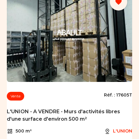
favorite
Réf. :
17605T
Vente
L'UNION - A VENDRE - Murs d'activités libres
d'une surface d'environ 500 m²
500 m²
L'UNION