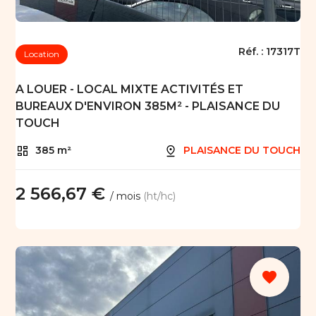
Réf. :
17317T
Location
A LOUER - LOCAL MIXTE ACTIVITÉS ET
BUREAUX D'ENVIRON 385M² - PLAISANCE DU
TOUCH
385 m²
PLAISANCE DU TOUCH
2 566,67 €
/ mois
(ht/hc)
favorite