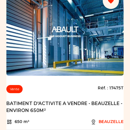
favorite
Réf. :
17475T
Vente
BATIMENT D'ACTIVITE A VENDRE - BEAUZELLE -
ENVIRON 650M²
650 m²
BEAUZELLE