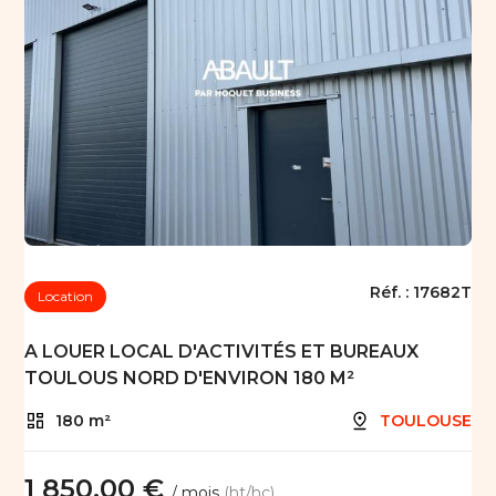
Réf. :
17682T
Location
A LOUER LOCAL D'ACTIVITÉS ET BUREAUX
TOULOUS NORD D'ENVIRON 180 M²
180 m²
TOULOUSE
1 850,00 €
/ mois
(ht/hc)