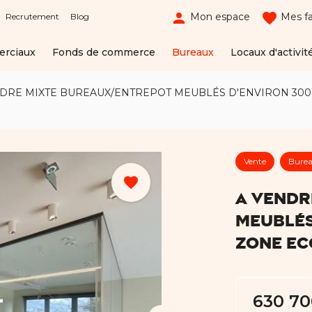
person
favorite
Mon espace
Mes fa
Recrutement
Blog
erciaux
Fonds de commerce
Bureaux
Locaux d'activit
DRE MIXTE BUREAUX/ENTREPOT MEUBLÉS D'ENVIRON 300
Vente
Bure
favorite
A VENDR
MEUBLÉS
ZONE EC
630 70