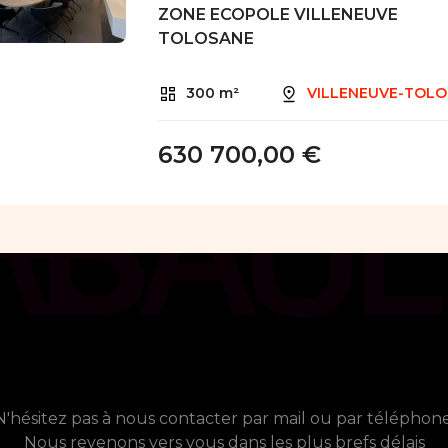
ZONE ECOPOLE VILLENEUVE
TOLOSANE
300 m²
VILLENEUVE-TOL
630 700,00 €
chat_bubble
Contact
 avez besoin de plus d'informati
N'hésitez pas à nous contacter par mail ou par téléphone
Nous revenons vers vous dans les plus brefs délais