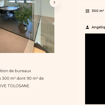
300 m²
person
Angéli
ition de bureaux
n 300 m² dont 90 m² de
EUVE TOLOSANE.