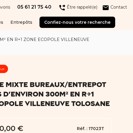
05 61 21 75 40
phone_forwarded
email
voris
Être rappelé(e)
Contact
és
Entrepôts
Confiez-nous votre recherche
M² EN R+1 ZONE ECOPOLE VILLENEUVE
aux
E MIXTE BUREAUX/ENTREPOT
 D'ENVIRON 300M² EN R+1
OPOLE VILLENEUVE TOLOSANE
0,00 €
Réf. :
17023T