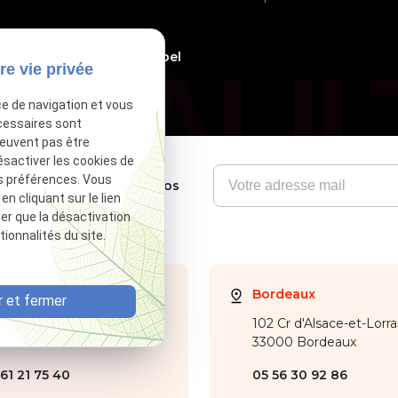
phone_callback
05 61 21 75 40
Demande de rappel
re vie privée
ce de navigation et vous
cessaires sont
peuvent pas être
ésactiver les cookies de
s préférences. Vous
Soyez informés de nos
 cliquant sur le lien
nouveautés
ter que la désactivation
ionnalités du site.
ulouse
Bordeaux
 et fermer
ue d'Alsace Lorraine
102 Cr d'Alsace-et-Lorra
000 Toulouse
33000 Bordeaux
61 21 75 40
05 56 30 92 86