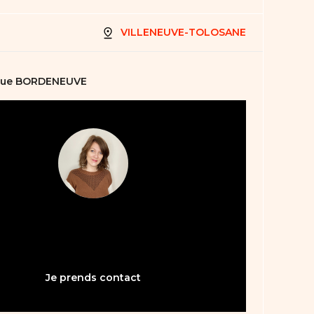
VILLENEUVE-TOLOSANE
que BORDENEUVE
05 61 21 75 40
bienvenue31@abault.com
Je prends contact