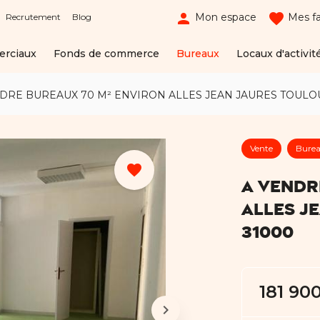
person
favorite
Mon espace
Mes fa
Recrutement
Blog
erciaux
Fonds de commerce
Bureaux
Locaux d'activit
DRE BUREAUX 70 M² ENVIRON ALLES JEAN JAURES TOULO
Vente
Bure
favorite
A VENDR
ALLES J
31000
181 90