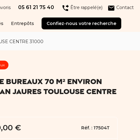
05 61 21 75 40
phone_forwarded
email
voris
Être rappelé(e)
Contact
és
Entrepôts
Confiez-nous votre recherche
USE CENTRE 31000
aux
E BUREAUX 70 M² ENVIRON
EAN JAURES TOULOUSE CENTRE
0,00 €
Réf. :
17504T