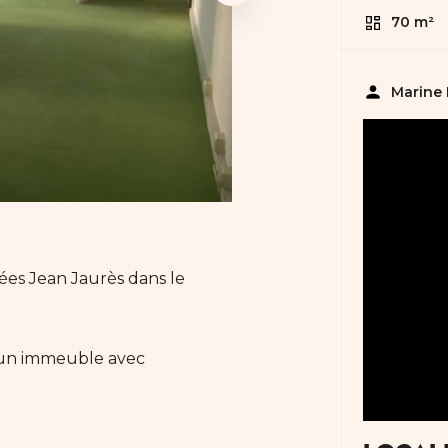
70 m²
person
Marine
ées Jean Jaurès dans le
'un immeuble avec