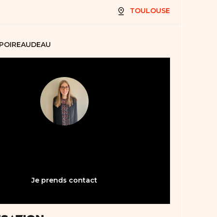
TOULOUSE
 POIREAUDEAU
05 61 21 75 40
bienvenue31@abault.com
Je prends contact