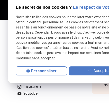
Le secret de nos cookies ?
Le respect de vot
Notre site utilise des cookies pour améliorer votre expérien
offrir un contenu personnalisé. Les cookies strictement né
essentiels au fonctionnement de base de notre site et ne 
désactivés. Cependant, vous avez le choix d'activer ou de d
personnalisation, de performance et de marketing selon vo
Votre accompagnateur de réussite
pouvez modifier vos paramètres de cookies à tout moment en
'Gestion des cookies' situé en bas de notre site. Veuillez no
de certains cookies peut avoir un impact sur certaines fonct
Retrouvez-nous sur
Continuer sans accepter
To
Linkedin
Accepter
Personnaliser
3 R
Twitter
31
Facebook
05 
Instagram
Youtube