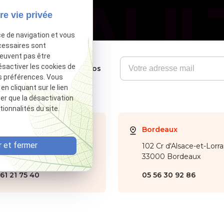
re vie privée
ce de navigation et vous
cessaires sont
peuvent pas être
ésactiver les cookies de
Soyez informés de nos
s préférences. Vous
nouveautés
 cliquant sur le lien
ter que la désactivation
ionnalités du site.
ulouse
Bordeaux
 et fermer
ue d'Alsace Lorraine
102 Cr d'Alsace-et-Lorra
000 Toulouse
33000 Bordeaux
61 21 75 40
05 56 30 92 86