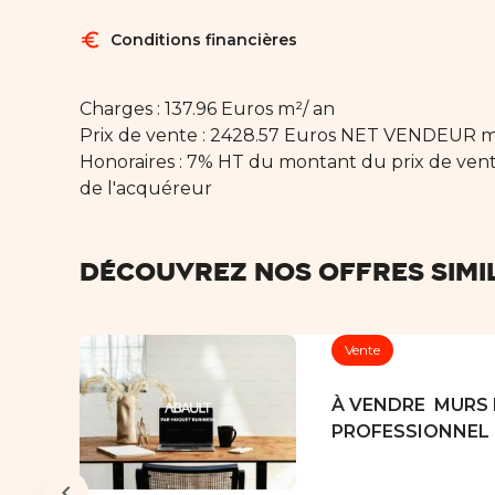
euro
Conditions financières
Charges : 137.96 Euros m²/ an
Prix de vente : 2428.57 Euros NET VENDEUR 
Honoraires : 7% HT du montant du prix de ve
de l'acquéreur
Découvrez nos offres simi
Vente
À VENDRE  MURS
PROFESSIONNEL 
SE