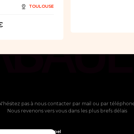
TOULOUSE
€
chat_bubble
Contact
 avez besoin de plus d'informati
N'hésitez pas à nous contacter par mail ou par téléphone
Nous revenons vers vous dans les plus brefs délais
phone_callback
05 61 21 75 40
Demande de rappel