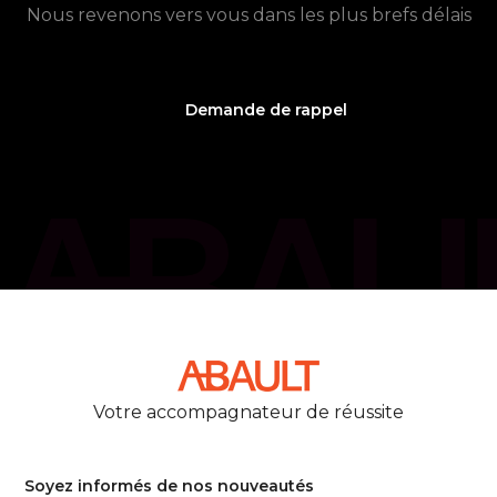
Nous revenons vers vous dans les plus brefs délais
Demande de rappel
phone_callback
05 61 21 75 40
Votre accompagnateur de réussite
Soyez informés de nos nouveautés