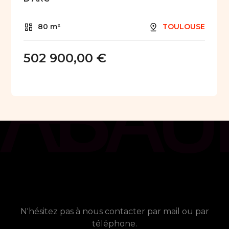
80 m²
TOULOUSE
502 900,00 €
chat_bubble
Contact
Vous avez besoin de plus
d'informations ?
N'hésitez pas à nous contacter par mail ou par
téléphone.