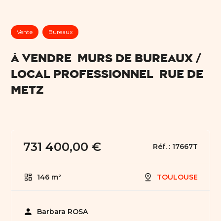
Vente
Bureaux
À VENDRE  MURS DE BUREAUX /
LOCAL PROFESSIONNEL  RUE DE
METZ
731 400,00 €
Réf. :
17667T
146 m²
TOULOUSE
person
Barbara ROSA