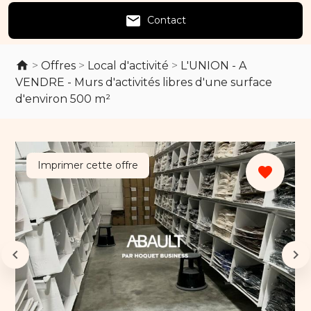
email
Contact
>
Offres
>
Local d'activité
>
L'UNION - A
VENDRE - Murs d'activités libres d'une surface
d'environ 500 m²
Imprimer cette offre
favorite