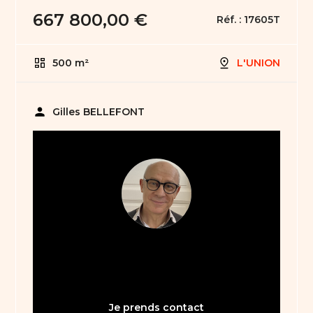
667 800,00 €
Réf. :
17605T
500 m²
L'UNION
person
Gilles BELLEFONT
05 61 21 75 40
bienvenue31@abault.com
Je prends contact