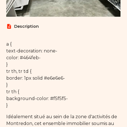
description
Description
a {
text-decoration: none-
color: #464feb-
}
tr th, tr td {
border: 1px solid #e6e6e6-
}
tr th {
background-color: #f5f5f5-
}
Idéalement situé au sein de la zone d'activités de
Montredon, cet ensemble immobilier soumis au