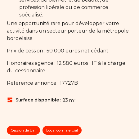
profession libérale ou de commerce
spécialisé.
Une opportunité rare pour développer votre
activité dans un secteur porteur de la métropole
bordelaise.
Prix de cession : 50 000 euros net cédant
Honoraires agence : 12 580 euros HT à la charge
du cessionnaire
Référence annonce : 17727B
dashboard
Surface disponible :
83 m²
Cession de bail
Local commercial