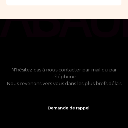
chat_bubble
Contact
Vous avez besoin de plus
d'informations ?
N'hésitez pas à nous contacter par mail ou par
téléphone.
Nous revenons vers vous dans les plus brefs délais
Demande de rappel
05 61 21 75 40