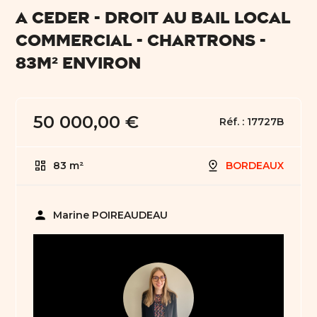
A CEDER - DROIT AU BAIL LOCAL
COMMERCIAL - CHARTRONS -
83m² ENVIRON
50 000,00 €
Réf. :
17727B
83 m²
BORDEAUX
person
Marine POIREAUDEAU