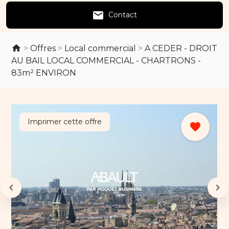
email
Contact
>
Offres
>
Local commercial
>
A CEDER - DROIT
AU BAIL LOCAL COMMERCIAL - CHARTRONS -
83m² ENVIRON
Imprimer cette offre
favorite