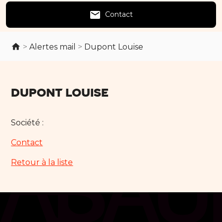
email
Contact
>
Alertes mail
>
Dupont Louise
Dupont Louise
Société :
Contact
Retour à la liste