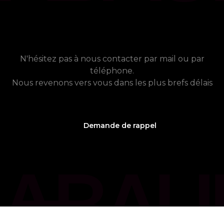
chat_bubble
Contact
Vous avez besoin de plus
d'informations ?
N'hésitez pas à nous contacter par mail ou par
téléphone.
Nous revenons vers vous dans les plus brefs délais
Demande de rappel
phone_callback
05 61 21 75 40