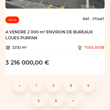
Réf. :
17146T
Vente
A VENDRE 2 000 m² ENVIRON DE BUREAUX
LOUES PURPAN
2232 m²
TOULOUSE
3 216 000,00 €
«
1
2
3
4
5
6
»