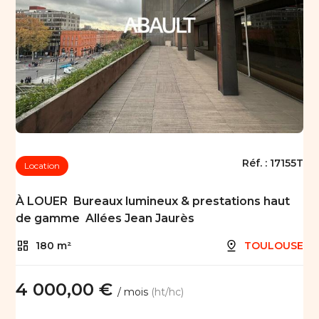
Réf. :
17155T
Location
À LOUER  Bureaux lumineux & prestations haut
de gamme  Allées Jean Jaurès
180 m²
TOULOUSE
4 000,00 €
/ mois
(ht/hc)