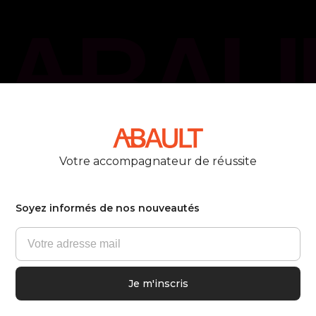
phone_callback
05 61 21 75 40
Votre accompagnateur de réussite
Soyez informés de nos nouveautés