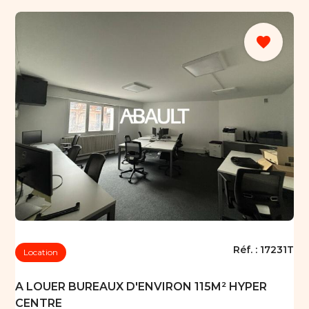
favorite
Réf. :
17231T
Location
A LOUER BUREAUX D'ENVIRON 115M² HYPER
CENTRE