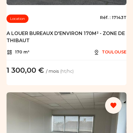
Réf. :
17143T
Location
A LOUER BUREAUX D'ENVIRON 170M² - ZONE DE
THIBAUT
170 m²
TOULOUSE
1 300,00 €
/ mois
(ht/hc)
favorite