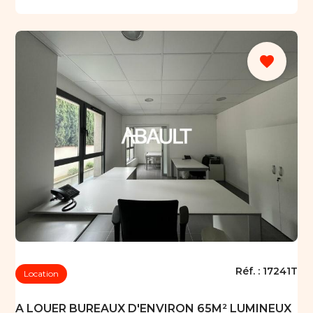
favorite
Réf. :
17241T
Location
A LOUER BUREAUX D'ENVIRON 65M² LUMINEUX