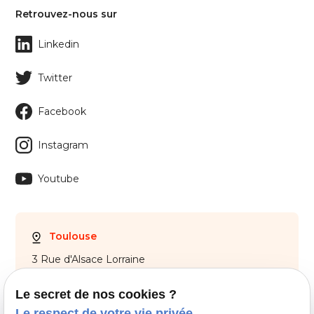
Retrouvez-nous sur
Linkedin
Twitter
Facebook
Instagram
Youtube
Toulouse
3 Rue d'Alsace Lorraine
31000 Toulouse
Le secret de nos cookies ?
05 61 21 75 40
Le respect de votre vie privée