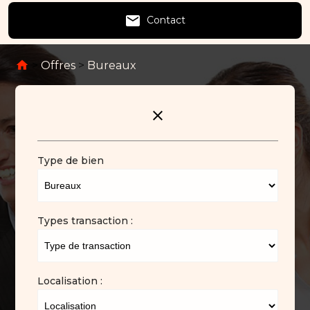
email
Contact
>
Offres
>
Bureaux
close
Type de bien
Types transaction :
Localisation :