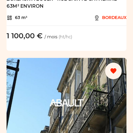
63M² ENVIRON
63 m²
BORDEAUX
1 100,00 €
/ mois
(ht/hc)
favorite