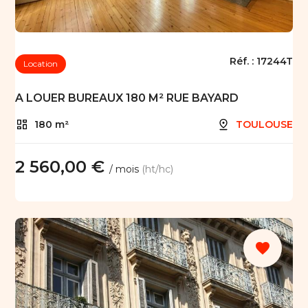
Réf. :
17244T
Location
A LOUER BUREAUX 180 M² RUE BAYARD
180 m²
TOULOUSE
2 560,00 €
/ mois
(ht/hc)
favorite