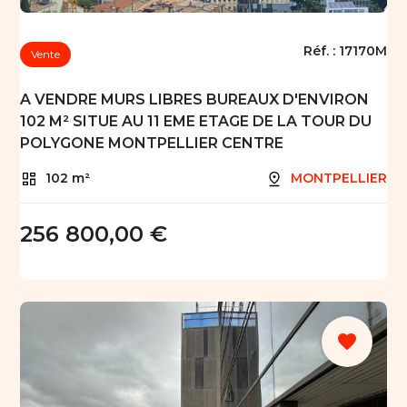
Réf. :
17170M
Vente
A VENDRE MURS LIBRES BUREAUX D'ENVIRON
102 M² SITUE AU 11 EME ETAGE DE LA TOUR DU
POLYGONE MONTPELLIER CENTRE
102 m²
MONTPELLIER
256 800,00 €
favorite