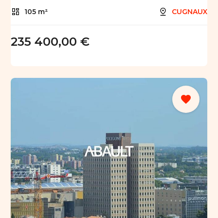
105 m²
CUGNAUX
235 400,00 €
favorite