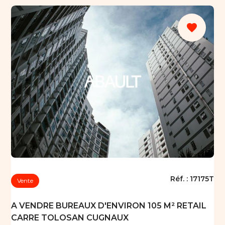
favorite
Réf. :
17175T
Vente
A VENDRE BUREAUX D'ENVIRON 105 M² RETAIL
CARRE TOLOSAN CUGNAUX