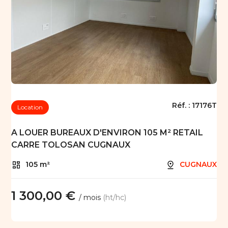
Réf. :
17176T
Location
A LOUER BUREAUX D'ENVIRON 105 M² RETAIL
CARRE TOLOSAN CUGNAUX
105 m²
CUGNAUX
1 300,00 €
/ mois
(ht/hc)