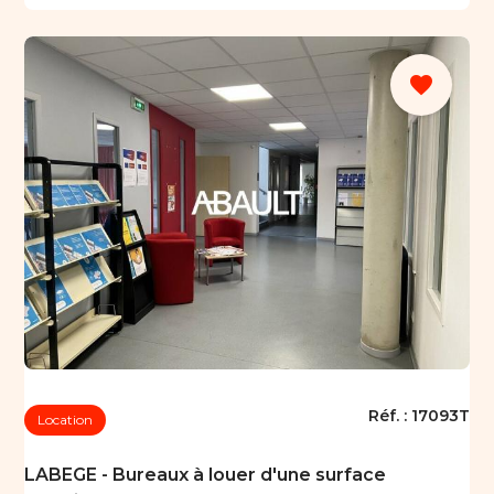
favorite
Réf. :
17093T
Location
LABEGE - Bureaux à louer d'une surface