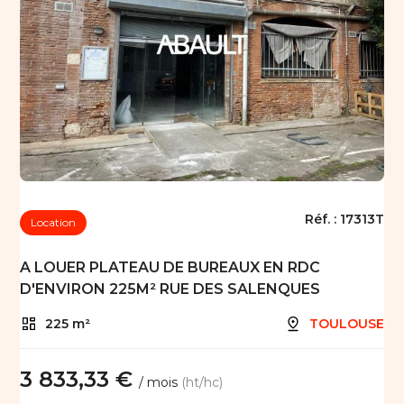
Réf. :
17313T
Location
A LOUER PLATEAU DE BUREAUX EN RDC
D'ENVIRON 225M² RUE DES SALENQUES
225 m²
TOULOUSE
3 833,33 €
/ mois
(ht/hc)