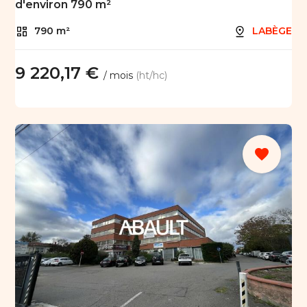
d'environ 790 m²
790 m²
LABÈGE
9 220,17 €
/ mois
(ht/hc)
favorite