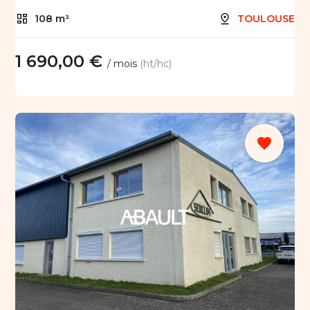
108 m²
TOULOUSE
1 690,00 €
/ mois
(ht/hc)
favorite