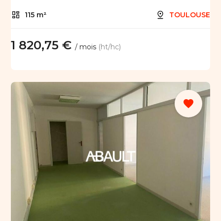
115 m²
TOULOUSE
1 820,75 €
/ mois
(ht/hc)
favorite