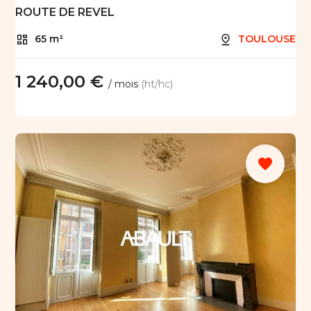
ROUTE DE REVEL
65 m²
TOULOUSE
1 240,00 €
/ mois
(ht/hc)
favorite