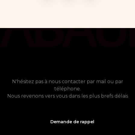
chat_bubble
Contact
Vous avez besoin de plus
d'informations ?
N'hésitez pas à nous contacter par mail ou par
téléphone.
Nous revenons vers vous dans les plus brefs délais
Demande de rappel