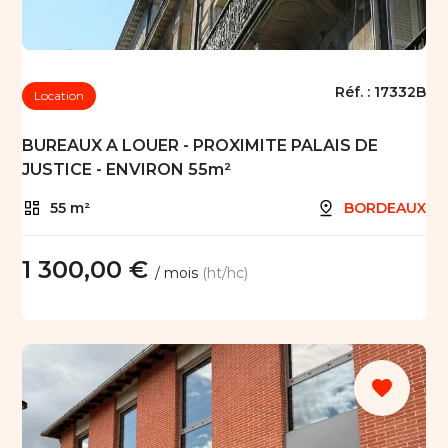
Réf. :
17332B
Location
BUREAUX A LOUER - PROXIMITE PALAIS DE
JUSTICE - ENVIRON 55m²
55 m²
BORDEAUX
1 300,00 €
/ mois
(ht/hc)
favorite