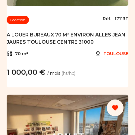
Réf. :
17113T
Location
A LOUER BUREAUX 70 M² ENVIRON ALLES JEAN
JAURES TOULOUSE CENTRE 31000
70 m²
TOULOUSE
1 000,00 €
/ mois
(ht/hc)
favorite