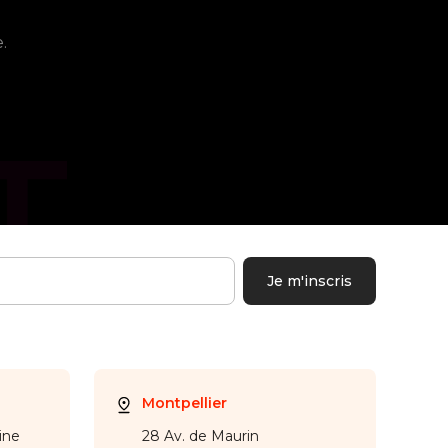
.
Montpellier
ine
28 Av. de Maurin