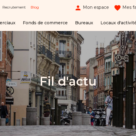
person
favorite
Mon espace
Mes fa
Recrutement
Blog
erciaux
Fonds de commerce
Bureaux
Locaux d'activit