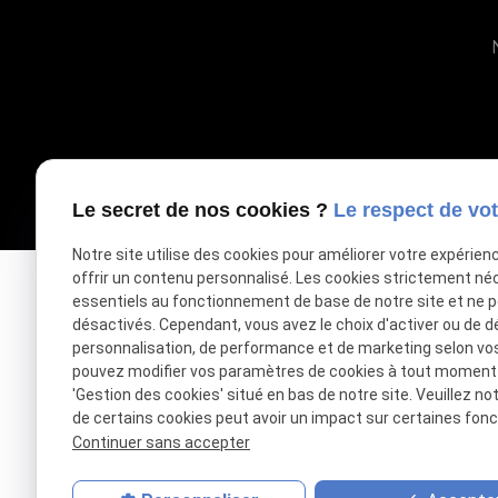
Le secret de nos cookies ?
Le respect de vot
Notre site utilise des cookies pour améliorer votre expérien
offrir un contenu personnalisé. Les cookies strictement né
essentiels au fonctionnement de base de notre site et ne 
désactivés. Cependant, vous avez le choix d'activer ou de d
Votre accompagnateur de réussite
personnalisation, de performance et de marketing selon vo
pouvez modifier vos paramètres de cookies à tout moment en
'Gestion des cookies' situé en bas de notre site. Veuillez no
de certains cookies peut avoir un impact sur certaines fonct
Retrouvez-nous sur
Continuer sans accepter
To
Linkedin
3 R
Twitter