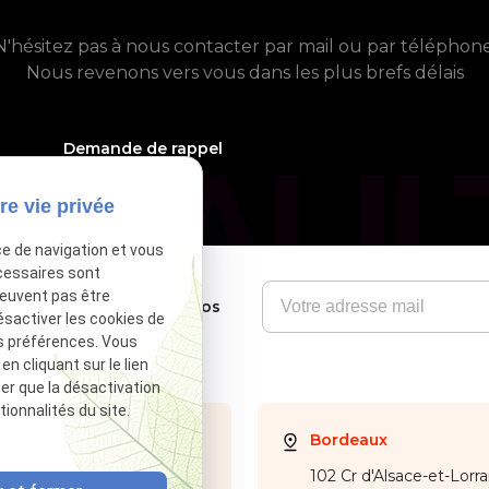
N'hésitez pas à nous contacter par mail ou par téléphone
Nous revenons vers vous dans les plus brefs délais
phone_callback
05 61 21 75 40
Demande de rappel
re vie privée
ce de navigation et vous
cessaires sont
peuvent pas être
Soyez informés de nos
ésactiver les cookies de
nouveautés
s préférences. Vous
 cliquant sur le lien
ter que la désactivation
ionnalités du site.
ulouse
Bordeaux
ue d'Alsace Lorraine
102 Cr d'Alsace-et-Lorra