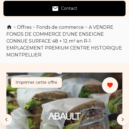
email
Contact
>
Offres
>
Fonds de commerce
>
A VENDRE
FONDS DE COMMERCE D'UNE ENSEIGNE
CONNUE SURFACE 48 + 12 m² en R-1
EMPLACEMENT PREMIUM CENTRE HISTORIQUE
MONTPELLIER
Imprimer cette offre
favorite