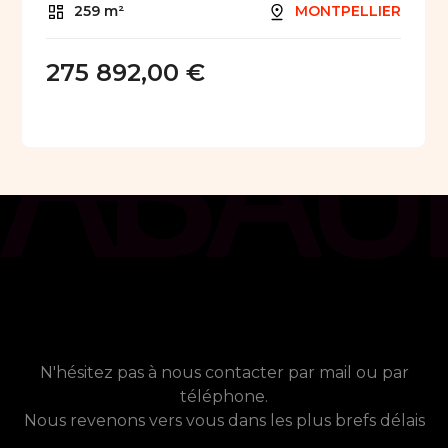
259 m²
MONTPELLIER
275 892,00 €
chat_bubble
Contact
Vous avez besoin de plus
d'informations ?
N'hésitez pas à nous contacter par mail ou par
téléphone.
Nous revenons vers vous dans les plus brefs délais