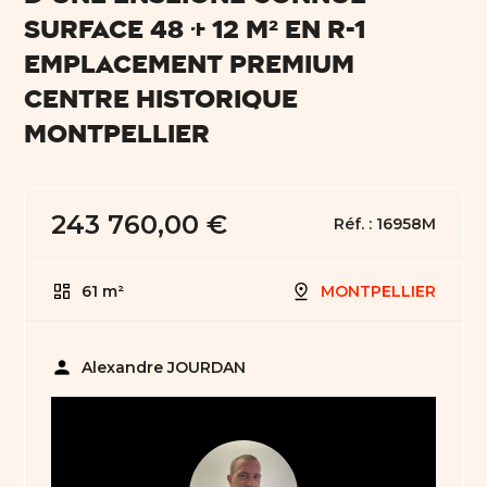
SURFACE 48 + 12 m² en R-1
EMPLACEMENT PREMIUM
CENTRE HISTORIQUE
MONTPELLIER
243 760,00 €
Réf. :
16958M
61 m²
MONTPELLIER
person
Alexandre JOURDAN