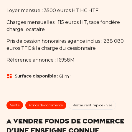
Loyer mensuel: 3500 euros HT HC HTF
Charges mensuelles : 115 euros HT, taxe foncière
charge locataire
Pris de cession honoraires agence inclus : 288 080
euros TTC à la charge du cessionnaire
Référence annonce : 16958M
dashboard
Surface disponible :
61 m²
Vente
Fonds de commerce
Restaurant rapide - vae
A VENDRE FONDS DE COMMERCE
D'UNE ENSEIGNE CONNUE