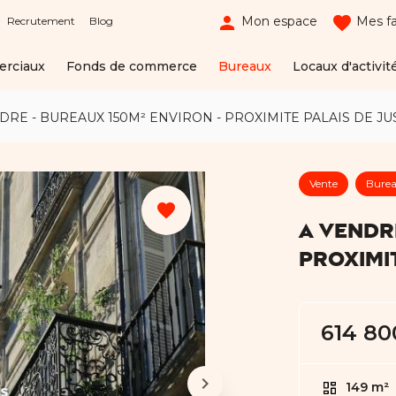
person
favorite
Mon espace
Mes fa
Recrutement
Blog
erciaux
Fonds de commerce
Bureaux
Locaux d'activit
DRE - BUREAUX 150M² ENVIRON - PROXIMITE PALAIS DE JU
Vente
Bure
favorite
A VENDR
PROXIMIT
614 80
149 m²