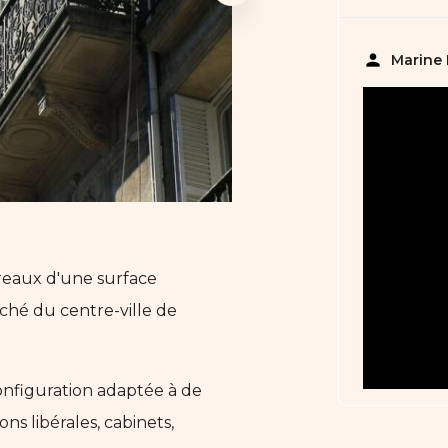
person
Marine
ureaux d'une surface
ché du centre-ville de
onfiguration adaptée à de
ns libérales, cabinets,