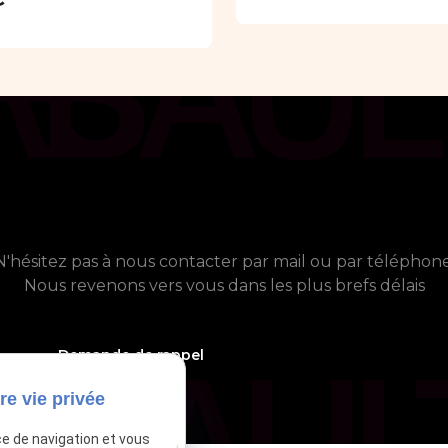
chat_bubble
Contact
 avez besoin de plus d'informati
N'hésitez pas à nous contacter par mail ou par téléphone
Nous revenons vers vous dans les plus brefs délais
phone_callback
05 61 21 75 40
Demande de rappel
re vie privée
ce de navigation et vous