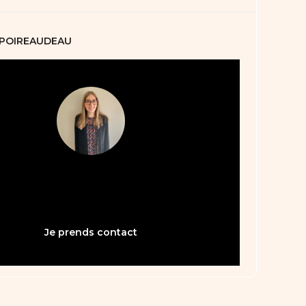
 POIREAUDEAU
05 61 21 75 40
bienvenue31@abault.com
Je prends contact