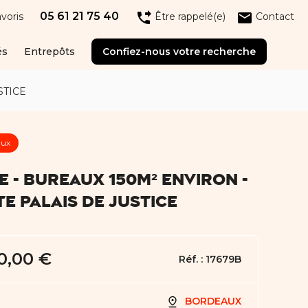
05 61 21 75 40
phone_forwarded
email
voris
Être rappelé(e)
Contact
és
Entrepôts
Confiez-nous votre recherche
STICE
aux
E - BUREAUX 150M² ENVIRON -
E PALAIS DE JUSTICE
0,00 €
Réf. :
17679B
BORDEAUX