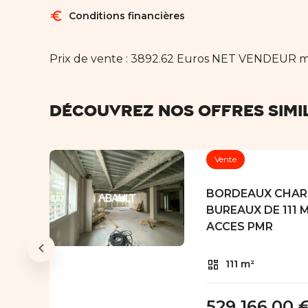
euro
Conditions financières
Prix de vente : 3892.62 Euros NET VENDEUR 
Découvrez nos offres simi
Vente
 -
BORDEAUX CHAR
BUREAUX DE 111 
ACCES PMR
UX
111 m²
529 166,00 