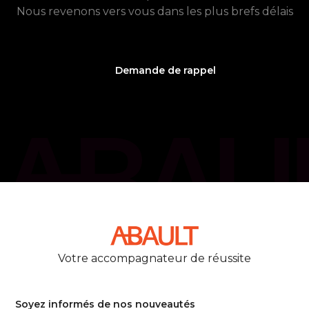
Nous revenons vers vous dans les plus brefs délais
Demande de rappel
phone_callback
05 61 21 75 40
Votre accompagnateur de réussite
Soyez informés de nos nouveautés