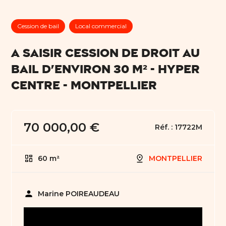
Cession de bail
Local commercial
A SAISIR CESSION DE DROIT AU
BAIL D'ENVIRON 30 m² - HYPER
CENTRE - MONTPELLIER
70 000,00 €
Réf. :
17722M
60 m²
MONTPELLIER
person
Marine POIREAUDEAU