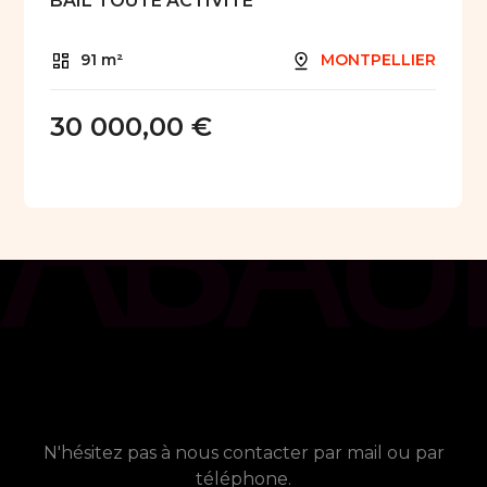
BAIL TOUTE ACTIVITE
91 m²
MONTPELLIER
30 000,00 €
chat_bubble
Contact
Vous avez besoin de plus
d'informations ?
N'hésitez pas à nous contacter par mail ou par
téléphone.