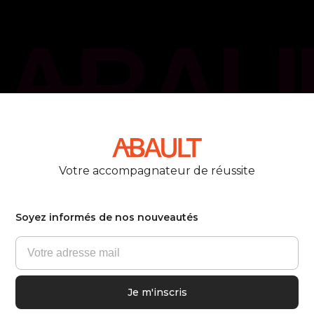
phone_callback
05 61 21 75 40
Votre accompagnateur de réussite
Soyez informés de nos nouveautés