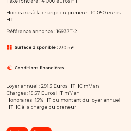
Taxe foncière : 4 000 euros HT
Honoraires à la charge du preneur : 10 050 euros
HT
Référence annonce : 16937T-2
dashboard
Surface disponible :
230 m²
euro
Conditions financières
Loyer annuel : 291.3 Euros HTHC m²/ an
Charges : 19.57 Euros HT m²/ an
Honoraires : 15% HT du montant du loyer annuel
HTHC à la charge du preneur