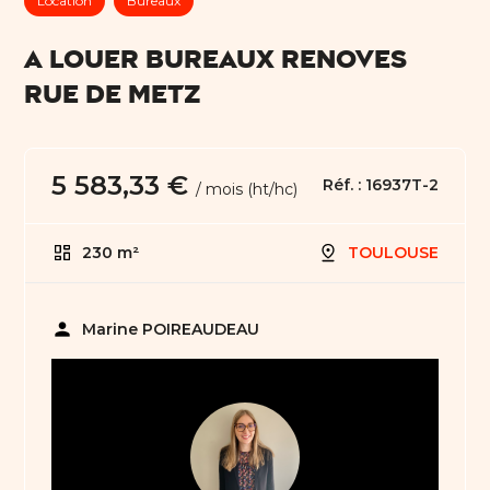
Location
Bureaux
A LOUER BUREAUX RENOVES
RUE DE METZ
5 583,33 €
Réf. :
16937T-2
/ mois (ht/hc)
230 m²
TOULOUSE
person
Marine POIREAUDEAU