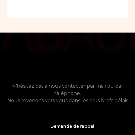
chat_bubble
Contact
Vous avez besoin de plus
d'informations ?
N'hésitez pas à nous contacter par mail ou par
téléphone.
Nous revenons vers vous dans les plus brefs délais
Demande de rappel