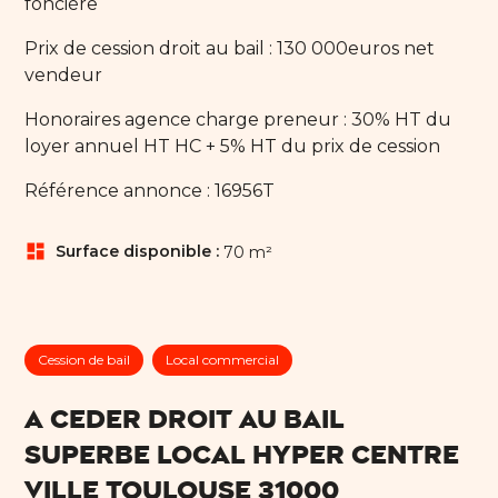
foncière
Prix de cession droit au bail : 130 000euros net
vendeur
Honoraires agence charge preneur : 30% HT du
loyer annuel HT HC + 5% HT du prix de cession
Référence annonce : 16956T
dashboard
Surface disponible :
70 m²
Cession de bail
Local commercial
A CEDER DROIT AU BAIL
SUPERBE LOCAL HYPER CENTRE
VILLE TOULOUSE 31000