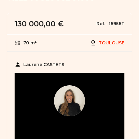
130 000,00 €
Réf. :
16956T
70 m²
TOULOUSE
person
Laurène CASTETS
05 61 21 75 40
bienvenue31@abault.com