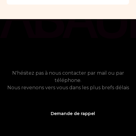
chat_bubble
Contact
Vous avez besoin de plus
d'informations ?
N'hésitez pas à nous contacter par mail ou par
téléphone.
Nous revenons vers vous dans les plus brefs délais
Demande de rappel
phone_callback
05 61 21 75 40