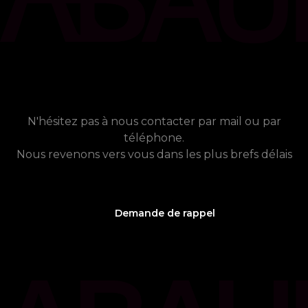
chat_bubble
Contact
Vous avez besoin de plus
d'informations ?
N'hésitez pas à nous contacter par mail ou par
téléphone.
Nous revenons vers vous dans les plus brefs délais
Demande de rappel
phone_callback
05 61 21 75 40