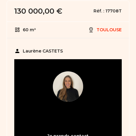
130 000,00 €
Réf. :
17708T
60 m²
TOULOUSE
person
Laurène CASTETS
05 61 21 75 40
bienvenue31@abault.com
Je prends contact