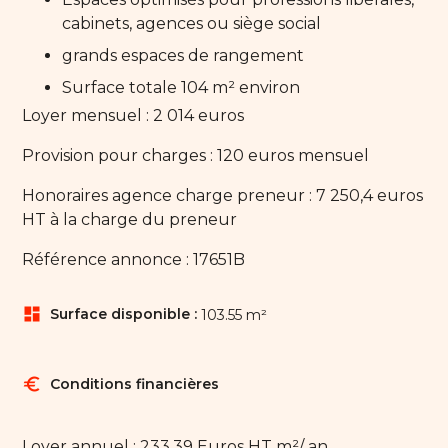
cabinets, agences ou siège social
grands espaces de rangement
Surface totale 104 m² environ
Loyer mensuel : 2 014 euros
Provision pour charges : 120 euros mensuel
Honoraires agence charge preneur : 7 250,4 euros
HT à la charge du preneur
Référence annonce : 17651B
dashboard
Surface disponible :
103.55 m²
euro
Conditions financières
Loyer annuel : 233.39 Euros HT m²/ an