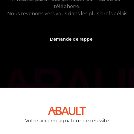
téléphone.
Nous revenons vers vous dans les plus brefs délais
Demande de rappel
phone_callback
05 61 21 75 40
Votre accompagnateur de réussite