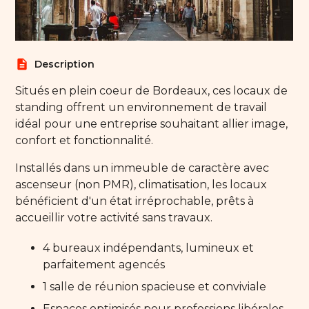
description
Description
Situés en plein coeur de Bordeaux, ces locaux de
standing offrent un environnement de travail
idéal pour une entreprise souhaitant allier image,
confort et fonctionnalité.
Installés dans un immeuble de caractère avec
ascenseur (non PMR), climatisation, les locaux
bénéficient d'un état irréprochable, prêts à
accueillir votre activité sans travaux.
4 bureaux indépendants, lumineux et
parfaitement agencés
1 salle de réunion spacieuse et conviviale
Espaces optimisés pour professions libérales,