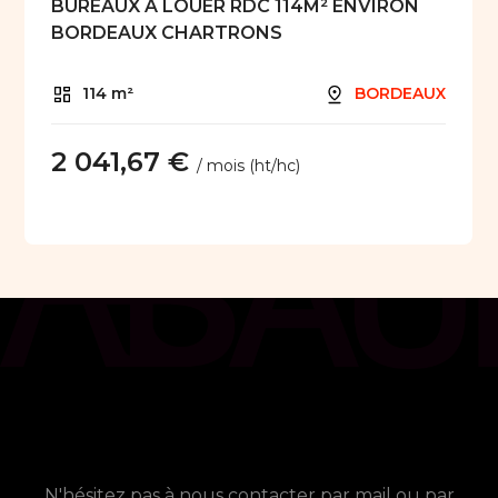
BUREAUX A LOUER RDC 114M² ENVIRON
BORDEAUX CHARTRONS
114 m²
BORDEAUX
2 041,67 €
/ mois (ht/hc)
chat_bubble
Contact
Vous avez besoin de plus
d'informations ?
N'hésitez pas à nous contacter par mail ou par