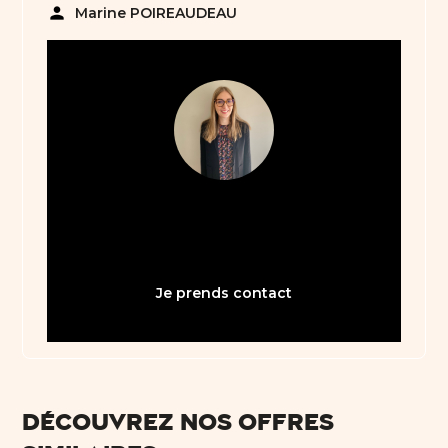
person
Marine POIREAUDEAU
05 61 21 75 40
bienvenue31@abault.com
Je prends contact
Découvrez nos offres