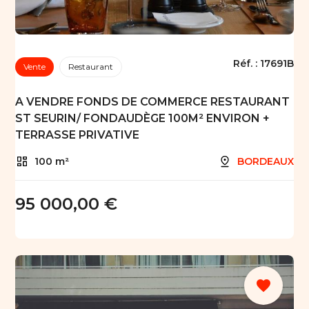
Réf. :
17691B
Vente
Restaurant
A VENDRE FONDS DE COMMERCE RESTAURANT
ST SEURIN/ FONDAUDÈGE 100M² ENVIRON +
TERRASSE PRIVATIVE
100 m²
BORDEAUX
95 000,00 €
favorite