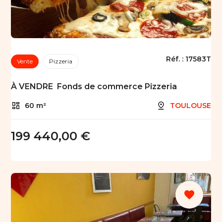
Réf. :
17583T
Vente
Pizzeria
À VENDRE  Fonds de commerce Pizzeria
60 m²
TOULOUSE
199 440,00 €
favorite