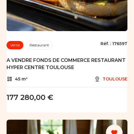
Réf. :
17659T
Vente
Restaurant
A VENDRE FONDS DE COMMERCE RESTAURANT
HYPER CENTRE TOULOUSE
45 m²
TOULOUSE
177 280,00 €
favorite