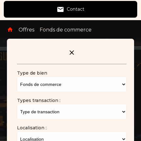
email
Contact
>
Offres
>
Fonds de commerce
close
Type de bien
Types transaction :
Localisation :