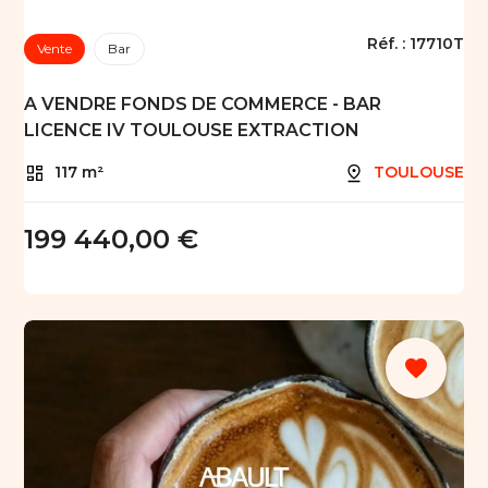
Réf. :
17710T
Vente
Bar
A VENDRE FONDS DE COMMERCE - BAR
LICENCE IV TOULOUSE EXTRACTION
117 m²
TOULOUSE
199 440,00 €
favorite