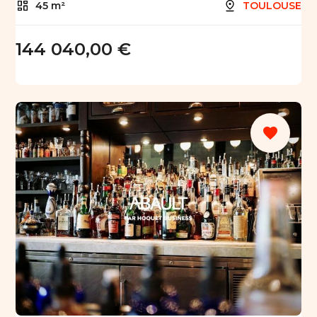
45 m²
TOULOUSE
144 040,00 €
favorite