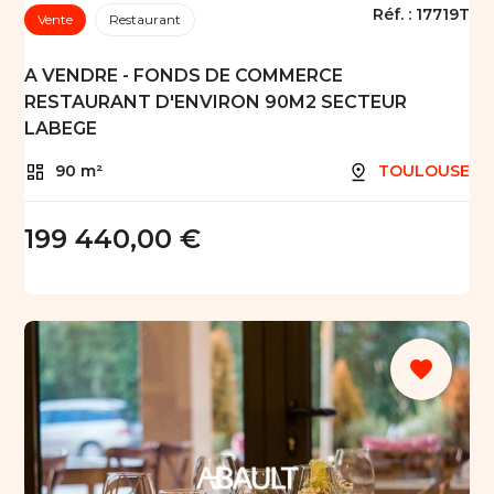
Réf. :
17719T
Vente
Restaurant
A VENDRE - FONDS DE COMMERCE
RESTAURANT D'ENVIRON 90M2 SECTEUR
LABEGE
90 m²
TOULOUSE
199 440,00 €
favorite