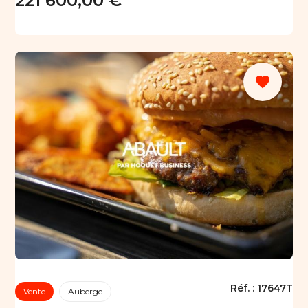
221 600,00 €
favorite
Réf. :
17647T
Vente
Auberge