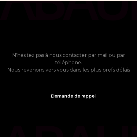
chat_bubble
Contact
Vous avez besoin de plus
d'informations ?
N'hésitez pas à nous contacter par mail ou par
téléphone.
Nous revenons vers vous dans les plus brefs délais
Demande de rappel
phone_callback
05 61 21 75 40