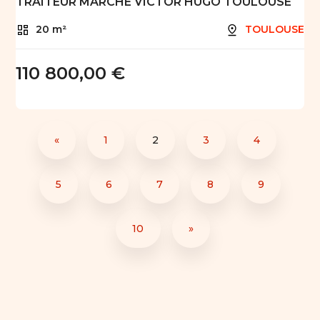
TRAITEUR MARCHE VICTOR HUGO TOULOUSE
20 m²
TOULOUSE
110 800,00 €
«
1
2
3
4
5
6
7
8
9
10
»