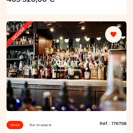
favorite
Réf. :
17675B
Vente
Bar brasserie