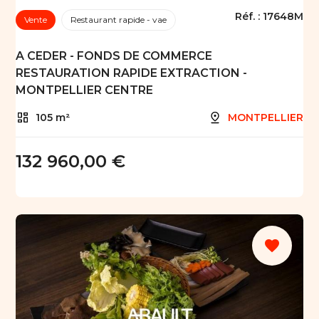
Réf. :
17648M
Vente
Restaurant rapide - vae
A CEDER - FONDS DE COMMERCE
RESTAURATION RAPIDE EXTRACTION -
MONTPELLIER CENTRE
105 m²
MONTPELLIER
132 960,00 €
favorite