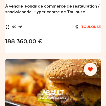
À vendre  Fonds de commerce de restauration /
sandwicherie  Hyper centre de Toulouse
40 m²
TOULOUSE
188 360,00 €
favorite